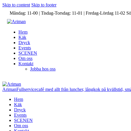
Skip to content
Skip to footer
Måndag: 11-00 | Tisdag-Torsdag: 11-01 | Fredag-Lördag 11-02 S
Hem
Käk
Dryck
Events
SCENEN
Om oss
Kontakt
Jobba hos oss
Ariman
Fullservicecafé med allt från luncher, långkok på kvällstid, sm
Hem
Käk
Dryck
Events
SCENEN
Om oss
Kontakt