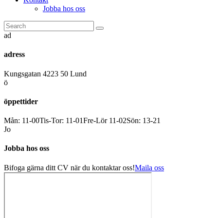
Jobba hos oss
ad
adress
Kungsgatan 4
223 50 Lund
ö
öppettider
Mån: 11-00
Tis-Tor: 11-01
Fre-Lör 11-02
Sön: 13-21
Jo
Jobba hos oss
Bifoga gärna ditt CV när du kontaktar oss!
Maila oss